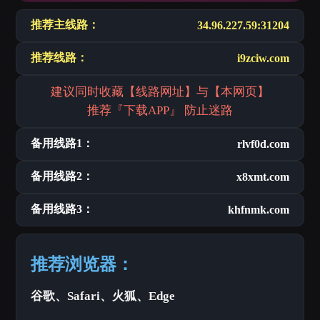
推荐主线路：
34.96.227.59:31204
推荐线路：
i9zciw.com
建议同时收藏【线路网址】与【本网页】
推荐『下载APP』 防止迷路
备用线路1：
rlvf0d.com
备用线路2：
x8xmt.com
备用线路3：
khfnmk.com
推荐浏览器：
谷歌、Safari、火狐、Edge