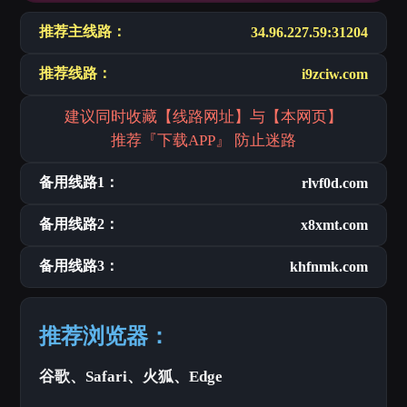
推荐主线路：
34.96.227.59:31204
推荐线路：
i9zciw.com
建议同时收藏【线路网址】与【本网页】
推荐『下载APP』 防止迷路
备用线路1：
rlvf0d.com
备用线路2：
x8xmt.com
备用线路3：
khfnmk.com
推荐浏览器：
谷歌、Safari、火狐、Edge