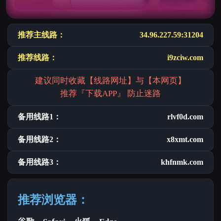
推荐主线路：
34.96.227.59:31204
推荐线路：
i9zciw.com
建议同时收藏【线路网址】与【本网页】
推荐『下载APP』 防止迷路
备用线路1：
rlvf0d.com
备用线路2：
x8xmt.com
备用线路3：
khfnmk.com
推荐浏览器：